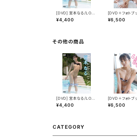
[DVD] 宮本なる/LOVE
[DVD＋フォトブ
STORY 限定ブロマイ
限定特典付き] 
¥4,400
¥6,500
ド５種(ABCDE)付き
なた／お願い。
恋をして！
その他の商品
[DVD] 宮本なる/LOVE
[DVD＋フォトブ
STORY 限定ブロマイ
限定特典付き] 佐々木ち
¥4,400
¥6,500
ド５種(ABCDE)付き
ょこ／くちどけ
CATEGORY