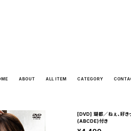
OME
ABOUT
ALL ITEM
CATEGORY
CONTA
[DVD] 瑚都／ねぇ、好
(ABCDE)付き