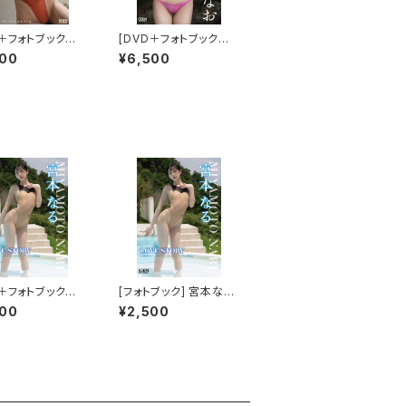
D＋フォトブック＋
[DVD＋フォトブック＋
典付き] 仲原ちえ
限定特典付き] 宇佐美
500
¥6,500
in memorial
なお/人魚
D＋フォトブック＋
[フォトブック] 宮本なる/
付き] 宮本な
LOVE STORY 限定ブ
500
¥2,500
VE STORY
ロマイド５種(FGHIJ)付
き