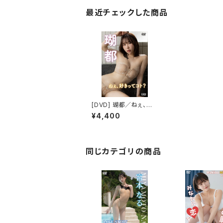
最近チェックした商品
[DVD] 瑚都／ねぇ、好
きってコト？ 限定ブロマ
¥4,400
イド５種(ABCDE)付き
同じカテゴリの商品