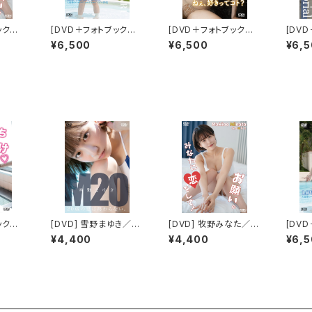
ック＋
[DVD＋フォトブック＋
[DVD＋フォトブック＋
[DV
牧野み
限定特典付き] 宮本な
限定特典付き] 瑚都／
限定特
¥6,500
¥6,500
¥6,
みなたに
る/LOVE STORY
ねぇ、好きってコト？
／virg
ック＋
[DVD] 雪野まゆき／M
[DVD] 牧野みなた／お
[DV
２０ ２０歳の夏は終わら
願い。みなたに恋をし
限定特典
¥4,400
¥4,400
¥6,
ない 限定ブロマイド５
て！ 限定ブロマイド５種
る/LO
種(ABCDE)付き
(ABCDE)付き