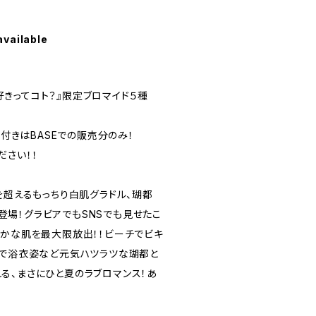
available
ぇ、好きってコト？』限定ブロマイド５種
)付きはBASEでの販売分のみ！
ださい！！
を超えるもっちり白肌グラドル、瑚都
VD登場！グラビアでもSNSでも見せたこ
やかな肌を最大限放出！！ビーチでビキ
岸で浴衣姿など元気ハツラツな瑚都と
る、まさにひと夏のラブロマンス！あ
！