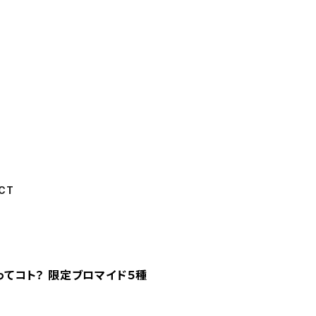
CT
きってコト？ 限定ブロマイド５種