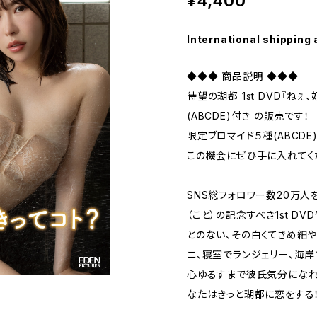
¥4,400
International shipping 
◆◆◆ 商品説明 ◆◆◆
待望の瑚都 1st DVD『ね
(ABCDE)付き の販売です！
限定ブロマイド５種(ABCDE
この機会にぜひ手に入れてく
SNS総フォロワー数20万人
（こと）の記念すべき1st D
とのない、その白くてきめ細
ニ、寝室でランジェリー、海
心ゆるすまで彼氏気分になれ
なたはきっと瑚都に恋をする