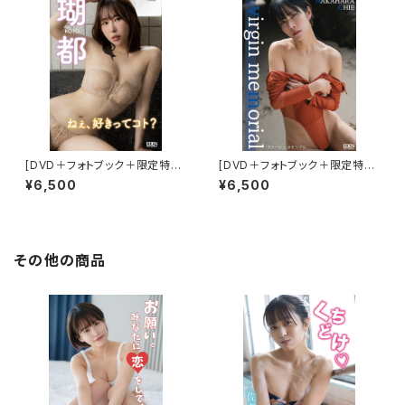
[DVD＋フォトブック＋限定特典
[DVD＋フォトブック＋限定特典
付き] 瑚都／ねぇ、好きってコト？
付き] 仲原ちえ／virgin memo
¥6,500
¥6,500
rial
その他の商品