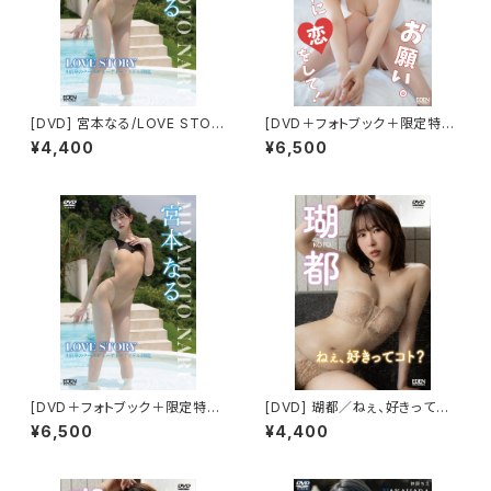
[DVD] 宮本なる/LOVE STOR
[DVD＋フォトブック＋限定特典
Y 限定ブロマイド５種(ABCDE)
付き] 牧野みなた／お願い。みな
¥4,400
¥6,500
付き
たに恋をして！
[DVD＋フォトブック＋限定特典
[DVD] 瑚都／ねぇ、好きってコ
付き] 宮本なる/LOVE STORY
ト？ 限定ブロマイド５種(ABCD
¥6,500
¥4,400
E)付き