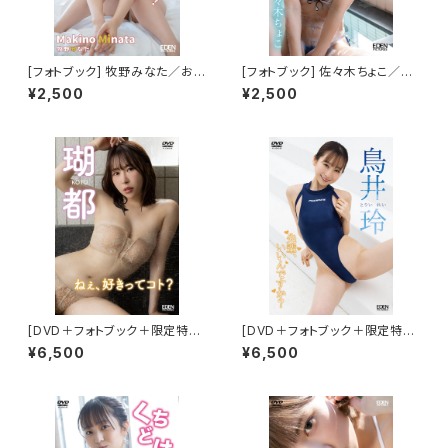
[フォトブック] 牧野みなた／お
[フォトブック] 佐々木ちょこ／く
願い。みなたに恋をして！ 限定ブ
ちどけ 限定ブロマイド５種(FG
¥2,500
¥2,500
ロマイド５種(FGHIJ)付き
HIJ)付き
[DVD＋フォトブック＋限定特典
[DVD＋フォトブック＋限定特典
付き] 瑚都／ねぇ、好きってコト？
付き] 鳥井玲／先輩、いいんです
¥6,500
¥6,500
か？