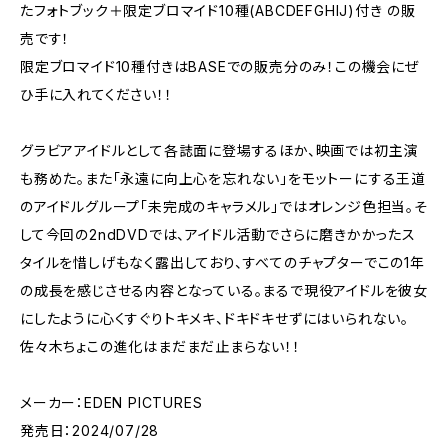
たフォトブック＋限定ブロマイド10種(ABCDEFGHIJ)付き の販
売です！
限定ブロマイド10種付きはBASEでの販売分のみ！この機会にぜ
ひ手に入れてください！！
グラビアアイドルとして各誌面に登場するほか、映画では初主演
も務めた。また「永遠に向上心を忘れない」をモットーにする王道
のアイドルグループ「未完成のキャラメル」ではオレンジ色担当。そ
して今回の2ndDVDでは、アイドル活動でさらに磨きかかったス
タイルを惜しげもなく露出しており、すべてのチャプターでこの1年
の成長を感じさせる内容となっている。まるで現役アイドルを彼女
にしたように心くすぐりトキメキ、ドキドキせずにはいられない。
佐々木ちょこの進化はまだまだ止まらない！！
メーカー：EDEN PICTURES
発売日：2024/07/28