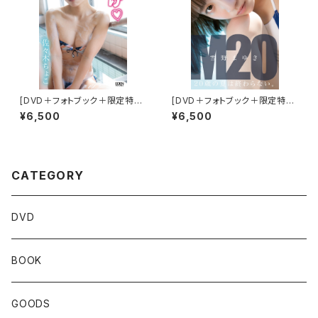
[DVD＋フォトブック＋限定特典
[DVD＋フォトブック＋限定特典
付き] 佐々木ちょこ／くちどけ
付き]雪野まゆき／M２０ ２０歳
¥6,500
¥6,500
の夏は終わらない
CATEGORY
DVD
BOOK
GOODS