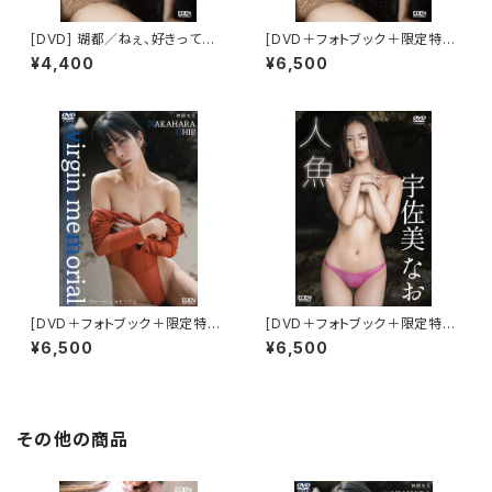
[DVD] 瑚都／ねぇ、好きってコ
[DVD＋フォトブック＋限定特典
ト？ 限定ブロマイド５種(ABCD
付き] 瑚都／ねぇ、好きってコト？
¥4,400
¥6,500
E)付き
[DVD＋フォトブック＋限定特典
[DVD＋フォトブック＋限定特典
付き] 仲原ちえ／virgin memo
付き] 宇佐美なお/人魚
¥6,500
¥6,500
rial
その他の商品