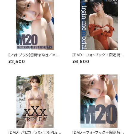
[フォトブック]雪野まゆき／M２
[DVD＋フォトブック＋限定特典
０ ２０歳の夏は終わらない 限定
付き] 仲原ちえ／virgin memo
¥2,500
¥6,500
ブロマイド５種(FGHIJ)付き
rial
[DVD] パピコ／xXx TRIPLE X
[DVD＋フォトブック＋限定特典