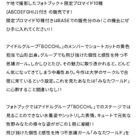
ケ地で撮影したフォトブック＋限定ブロマイド10種
(ABCDEFGHIJ)付き の販売です！
限定ブロマイド10種付きはBASEでの販売分のみ！この機会にぜ
ひ手に入れてください！！
アイドルグループ「BOCCHI。」のメンバーでショートカットの黄色
担当で山形出身。グループでも飛び抜けた個性と感性を持つ不
思議ガール。しかしひとたび、その魅力に取り憑かれると、どんど
ん気になってきてしまう中毒性あり。今作は大学のサークルで合
宿に来ているという設定。これを見たあなたは「みなたワールド」
に心酔すること間違いなし！！
フォトブックではアイドルグループ「BOCCHI。」でのステージでは
見ることのできない水着姿やシットリした表情、キュートで元気な
牧野みなたの様々な姿ががこの１冊に凝縮！！
飛び抜けた個性と感性を持つ不思議ガール「みなたワールド」を