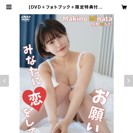
[DVD＋フォトブック＋限定特典付き]
牧野みなた／お願い。みなたに恋をし
て！ | EDEN PICTURES