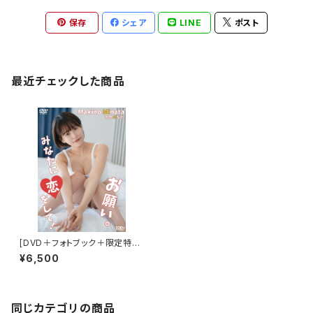
保存
シェア
LINE
ポスト
最近チェックした商品
[DVD＋フォトブック＋限定特典
付き] 牧野みなた／お願い。みな
¥6,500
たに恋をして！
同じカテゴリの商品