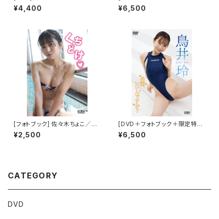
限定ブロマイド５種(ABCDE)付
付き]雪野まゆき／M２０ ２０歳
¥4,400
¥6,500
き
の夏は終わらない
[フォトブック] 佐々木ちょこ／く
[DVD＋フォトブック＋限定特典
ちどけ 限定ブロマイド５種(FG
付き] 鳥井玲／先輩、いいんです
¥2,500
¥6,500
HIJ)付き
か？
CATEGORY
DVD