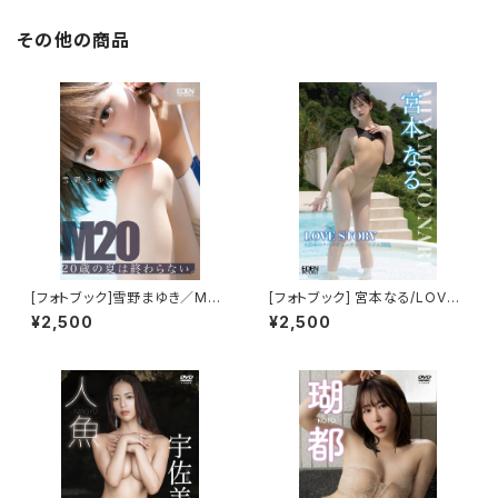
その他の商品
[フォトブック]雪野まゆき／M２
[フォトブック] 宮本なる/LOVE
０ ２０歳の夏は終わらない 限定
STORY 限定ブロマイド５種(F
¥2,500
¥2,500
ブロマイド５種(FGHIJ)付き
GHIJ)付き