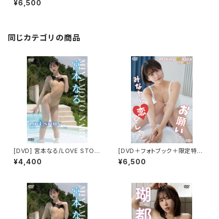
¥6,500
の夏は終わらない
同じカテゴリの商品
[DVD] 宮本なる/LOVE STOR
[DVD＋フォトブック＋限定特典
Y 限定ブロマイド５種(ABCDE)
付き] 牧野みなた／お願い。みな
¥4,400
¥6,500
付き
たに恋をして！