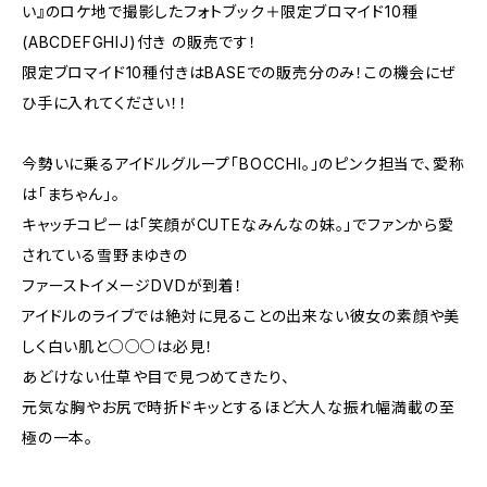
い』のロケ地で撮影したフォトブック＋限定ブロマイド10種
(ABCDEFGHIJ)付き の販売です！
限定ブロマイド10種付きはBASEでの販売分のみ！この機会にぜ
ひ手に入れてください！！
今勢いに乗るアイドルグループ「BOCCHI。」のピンク担当で、愛称
は「まちゃん」。
キャッチコピーは「笑顔がCUTEなみんなの妹。」でファンから愛
されている雪野まゆきの
ファーストイメージDVDが到着！
アイドルのライブでは絶対に見ることの出来ない彼女の素顔や美
しく白い肌と○○○は必見！
あどけない仕草や目で見つめてきたり、
元気な胸やお尻で時折ドキッとするほど大人な振れ幅満載の至
極の一本。