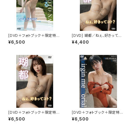
[DVD＋フォトブック＋限定特典
[DVD] 瑚都／ねぇ、好きってコ
付き] 宮本なる/LOVE STORY
ト？ 限定ブロマイド５種(ABCD
¥6,500
¥4,400
E)付き
[DVD＋フォトブック＋限定特典
[DVD＋フォトブック＋限定特典
付き] 瑚都／ねぇ、好きってコト？
付き] 仲原ちえ／virgin memo
¥6,500
¥6,500
rial