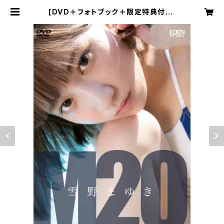
[DVD＋フォトブック＋限定特典付き]
雪野まゆき／M２０ ２０歳の夏は終わ
らない | EDEN PICTURES