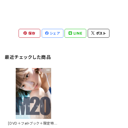
保存
シェア
LINE
ポスト
最近チェックした商品
[DVD＋フォトブック＋限定特典
付き]雪野まゆき／M２０ ２０歳