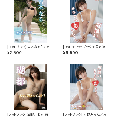
[フォトブック] 宮本なる/LOVE
[DVD＋フォトブック＋限定特典
STORY 限定ブロマイド５種(F
付き] 牧野みなた／お願い。みな
¥2,500
¥6,500
GHIJ)付き
たに恋をして！
[フォトブック] 瑚都／ねぇ、好き
[フォトブック] 牧野みなた／お