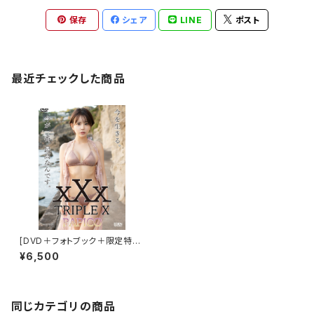
保存
シェア
LINE
ポスト
最近チェックした商品
[DVD＋フォトブック＋限定特典
付き]パピコ／xXx TRIPLE X
¥6,500
同じカテゴリの商品