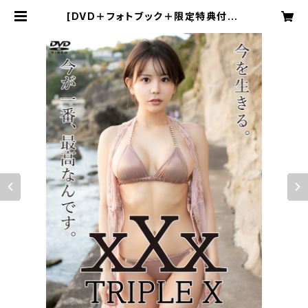
[DVD＋フォトブック＋限定特典付き]
パピコ／xXx TRIPLE X | EDEN P
ICTURES