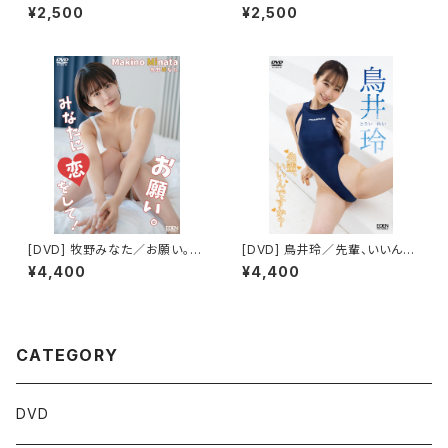
ってコト？ 限定ブロマイド５種(F
願い。みなたに恋をして！ 限定ブ
¥2,500
¥2,500
GHIJ)付き
ロマイド５種(FGHIJ)付き
[DVD] 牧野みなた／お願い。み
[DVD] 鳥井玲／先輩、いいんで
なたに恋をして！ 限定ブロマイ
すか？ 限定ブロマイド５種(ABC
¥4,400
¥4,400
ド５種(ABCDE)付き
DE)付き
CATEGORY
DVD