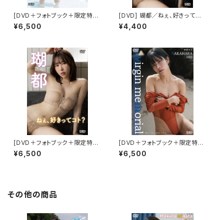
[DVD＋フォトブック＋限定特典
[DVD] 瑚都／ねぇ、好きってコ
付き] 宮本なる/LOVE STORY
ト？ 限定ブロマイド５種(ABCD
¥6,500
¥4,400
E)付き
[DVD＋フォトブック＋限定特典
[DVD＋フォトブック＋限定特典
付き] 瑚都／ねぇ、好きってコト？
付き] 仲原ちえ／virgin memo
¥6,500
¥6,500
rial
その他の商品