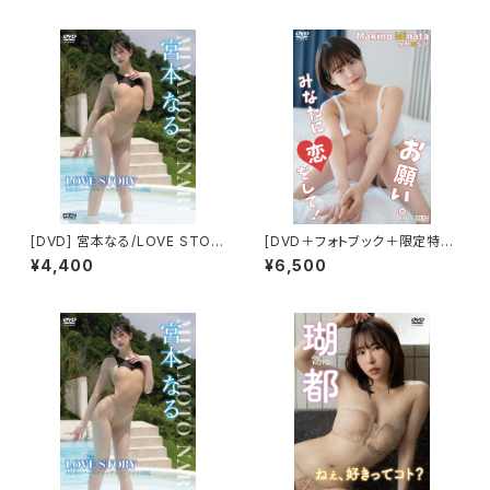
[DVD] 宮本なる/LOVE STOR
[DVD＋フォトブック＋限定特典
Y 限定ブロマイド５種(ABCDE)
付き] 牧野みなた／お願い。みな
¥4,400
¥6,500
付き
たに恋をして！